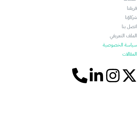
فريقنا
شركاؤنا
اتصل بنا
الملف التعريفي
سياسة الخصوصية
المقالات
+
966537505440
Info@voz.sa
Jobs@voz.sa
حقوق الطبع والنشر ©
2026
. جميع الحقوق محفوظة لشركة VOZ.